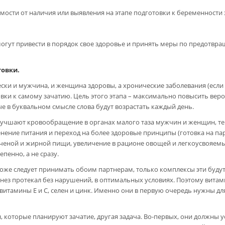
имости от наличия или выявления на этапе подготовки к беременност
гут привести в порядок свое здоровье и принять меры по предотвр
товки.
чески и мужчина, и женщина здоровы, а хронические заболевания (если
вки к самому зачатию. Цель этого этапа – максимально повысить веро
е в буквальном смысле слова будут возрастать каждый день.
лучшают кровообращение в органах малого таза мужчин и женщин, те
ение питания и переход на более здоровые принципы (готовка на пару
опченой и жирной пищи, увеличение в рационе овощей и легкоусвояем
епенно, а не сразу.
же следует принимать обоим партнерам, только комплексы эти буду
енез протекал без нарушений, в оптимальных условиях. Поэтому вита
витамины Е и С, селен и цинк. Именно они в первую очередь нужны д
 которые планируют зачатие, другая задача. Во-первых, они должны у