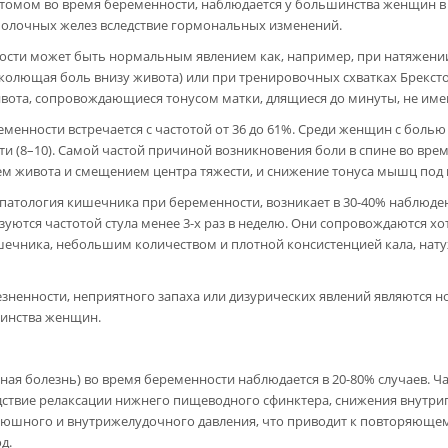
томом во время беременности, наблюдается у большинства женщин в 
молочных желез вследствие гормональных изменений.
ости может быть нормальным явлением как, например, при натяжении
колющая боль внизу живота) или при тренировочных схватках Брексто
вота, сопровождающиеся тонусом матки, длящиеся до минуты, не име
еменности встречается с частотой от 36 до 61%. Среди женщин с болью
ти (8–10). Самой частой причиной возникновения боли в спине во вре
ием живота и смещением центра тяжести, и снижение тонуса мышц под
патология кишечника при беременности, возникает в 30-40% наблюден
зуются частотой стула менее 3-х раз в неделю. Они сопровождаются х
ечника, небольшим количеством и плотной консистенцией кала, нат
езненности, неприятного запаха или дизурических явлений являются
инства женщин.
ая болезнь) во время беременности наблюдается в 20-80% случаев. Ча
дствие релаксации нижнего пищеводного сфинктера, снижения внутри
ного и внутрижелудочного давления, что приводит к повторяющем
д.