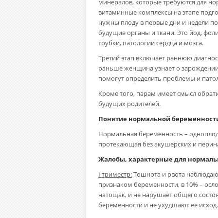
минералов, которые требуются для нор
витаминные комплексы на этапе подг
нужны плоду в первые дни и недели по
будущие органы и ткани. Это йод, фол
трубки, патологии сердца и мозга.
Третий этап включает раннюю диагнос
раньше женщина узнает о зарождении н
помогут определить проблемы и пато
Кроме того, парам имеет смысл обрат
будущих родителей.
Понятие нормальной беременност
Нормальная беременность – одноплодн
протекающая без акушерских и перин
Жалобы, характерные для нормаль
I триместр:
Тошнота и рвота наблюдают
признаком беременности, в 10% – осл
натощак, и не нарушает общего состоя
беременности и не ухудшают ее исход.