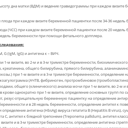
ысоту дна матки (ВДМ) и ведение гравидограммы при каждом визите б
плода при каждом визите беременной пациентки после 34-36 недель 
ода (ЧСС) при каждом визите беременной пациентки после 20 недел
 недель беременности при помощи фетального допплера.
следования:
 G (IgM, IgG) и антигена к – ВИЧ.
и 1-м визите, во 2-м и в 3-м триместре беременности, биохимическо
, креатинина, общего билирубина, прямого билирубина, аланинамино
козы.) при 1-м визите и в 3-м триместре беременности, определение
, коагулограмма (АЧТВ, фибриноген, протромбиновое (тромбопластинов
родами, общего (клинического) анализа мочи при 1-м визите, во 2-м и
в крови однократно при 1-м визите, определение основных групп по си
ит, резус-отрицательную беременную пациентку на определение антире
ь беременности и в 28 недель беременности, определение антител к пов
или определение антигена (HbsAg) вируса гепатита В (Hepatitis В virus), с
та С, антител к бледной трепонеме (Treponema pallidum), антител класса 
-м визите и в 3-м триместре беременности, определение антигена стрепток