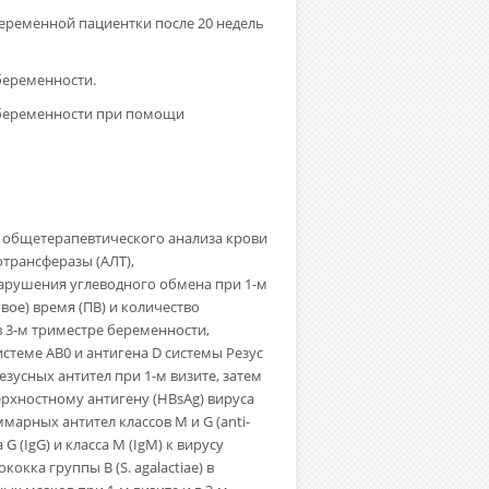
еременной пациентки после 20 недель
беременности.
ь беременности при помощи
го общетерапевтического анализа крови
трансферазы (АЛТ),
 нарушения углеводного обмена при 1-м
ое) время (ПВ) и количество
 в 3-м триместре беременности,
стеме AB0 и антигена D системы Резус
зусных антител при 1-м визите, затем
ерхностному антигену (HBsAg) вируса
уммарных антител классов М и G (anti-
G (IgG) и класса M (IgM) к вирусу
окка группы В (S. agalactiae) в