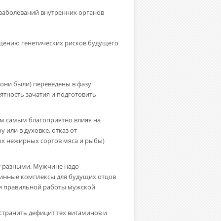
и заболеваний внутренних органов
ащению генетических рисков будущего
 они были) переведены в фазу
ятность зачатия и подготовить
м самым благоприятно влияя на
 или в духовке, отказ от
ых нежирных сортов мяса и рыбы)
т разными. Мужчине надо
минные комплексы для будущих отцов
ля правильной работы мужской
странить дефицит тех витаминов и