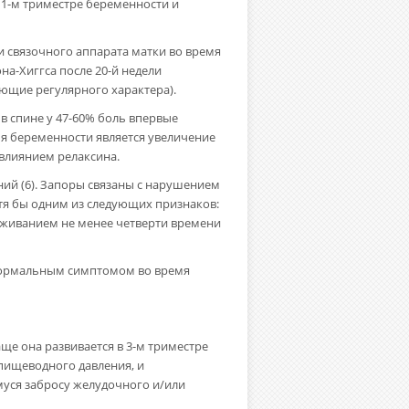
1-м триместре беременности и
 связочного аппарата матки во время
на-Хиггса после 20-й недели
ющие регулярного характера).
 в спине у 47-60% боль впервые
мя беременности является увеличение
 влиянием релаксина.
ий (6). Запоры связаны с нарушением
отя бы одним из следующих признаков:
уживанием не менее четверти времени
 нормальным симптомом во время
ще она развивается в 3-м триместре
пищеводного давления, и
уся забросу желудочного и/или