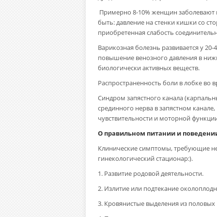
Примерно 8-10% женщин заболевают г
быть: давление на стенки кишки со с
приобретенная слабость соединительн
Варикозная болезнь развивается у 20
повышение венозного давления в нижн
биологически активных веществ.
Распространенность боли в лобке во вр
Синдром запястного канала (карпальны
срединного нерва в запястном канале
чувствительности и моторной функции
О правильном питании и поведени
Клинические симптомы, требующие нез
гинекологический стационар:).
1. Развитие родовой деятельности.
2. Излитие или подтекание околоплодн
3. Кровянистые выделения из половых