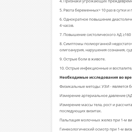
4. Признаки угрожающих преждеврем
5. Рвота беременных> 10 раз в сутки и 
6. Однократное повышение диастоличес
4 часов.
7. Повышение систолического АД ≥160 м
8. Симптомы полиорганной недостаточ
олигоанурия, нарушения сознания, суд
9. Острые боли в животе.
10. Острые инфекционные и воспалите
Необходимые исследования во вре
Физикальные методы: УЗИ - является 
Измерение артериальное давление (АД
Измерение массы тела, рост и рассчита
последующих визитах.
Пальпация молочных желез при 1-м в
Гинекологический осмотр при 1-м виз