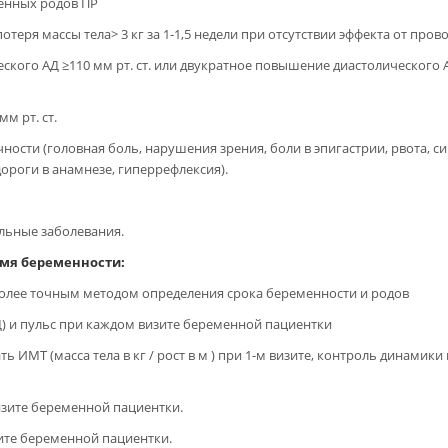
енных родов ПР
потеря массы тела> 3 кг за 1-1,5 недели при отсутствии эффекта от про
кого АД ≥110 мм рт. ст. или двукратное повышение диастолического АД
м рт. ст.
ности (головная боль, нарушения зрения, боли в эпигастрии, рвота, 
ороги в анамнезе, гиперрефлексия).
льные заболевания.
мя беременности:
более точным методом определения срока беременности и родов
) и пульс при каждом визите беременной пациентки
ть ИМТ (масса тела в кг / рост в м ) при 1-м визите, контроль динамики
изите беременной пациентки.
ите беременной пациентки.