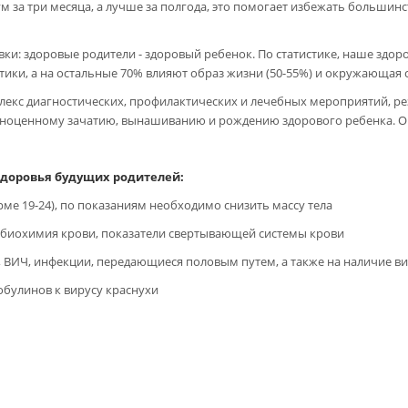
 за три месяца, а лучше за полгода, это помогает избежать большинс
ки: здоровые родители - здоровый ребенок. По статистике, наше здоро
тики, а на остальные 70% влияют образ жизни (50-55%) и окружающая с
плекс диагностических, профилактических и лечебных мероприятий, ре
ноценному зачатию, вынашиванию и рождению здорового ребенка. Она
здоровья будущих родителей:
рме 19-24), по показаниям необходимо снизить массу тела
, биохимия крови, показатели свертывающей системы крови
, ВИЧ, инфекции, передающиеся половым путем, а также на наличие в
обулинов к вирусу краснухи