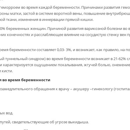
еморроем во время каждой беременности. Причинами развития гемо
тороны матки, застой в системе воротной вены, повышение внутрибрю
ой ткани, изменения в иннервации прямой кишки.
-40% беременных женщин. Причиной развития варикозной болезни во 
их конечностях и расслабляющее влияние на сосудистую стенку вен пр
емя беременности составляет 0,03- 3%, и возникает, как правило, на п
й туннельный синдром) во время беременности возникает в 21-62% сл
, и характеризуется ощущением покалывания, жгучей болью, онемение
 кисти.
и во время беременности
амедлительного обращения к врачу – акушеру –гинекологу (госпита
ых вод.
 путей, свидетельствующие об угрозе выкидыша.