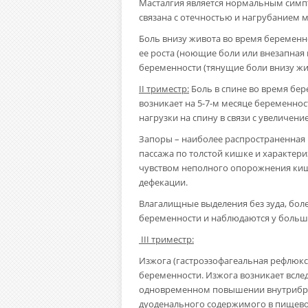
Масталгия является нормальным симп
связана с отечностью и нагрубанием 
Боль внизу живота во время беременн
ее роста (ноющие боли или внезапная 
беременности (тянущие боли внизу жи
II триместр:
Боль в спине во время бер
возникает на 5-7-м месяце беременнос
нагрузки на спину в связи с увеличен
Запоры – наиболее распространенная 
пассажа по толстой кишке и характери
чувством неполного опорожнения киш
дефекации.
Влагалищные выделения без зуда, бол
беременности и наблюдаются у больш
III триместр:
Изжога (гастроэзофагеальная рефлюксн
беременности. Изжога возникает всле
одновременном повышении внутрибрюш
дуоденального содержимого в пищево