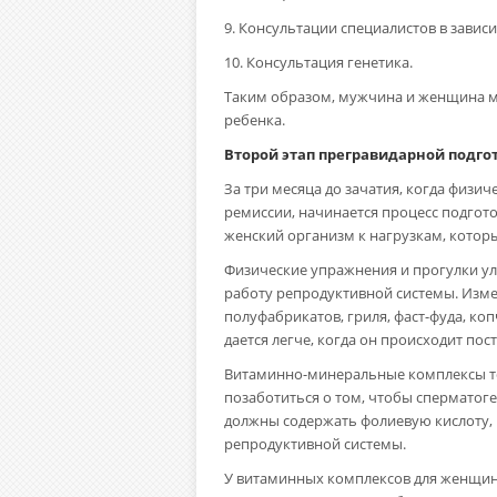
9. Консультации специалистов в завис
10. Консультация генетика.
Таким образом, мужчина и женщина мо
ребенка.
Второй этап прегравидарной подго
За три месяца до зачатия, когда физи
ремиссии, начинается процесс подгото
женский организм к нагрузкам, которы
Физические упражнения и прогулки у
работу репродуктивной системы. Измен
полуфабрикатов, гриля, фаст-фуда, к
дается легче, когда он происходит пост
Витаминно-минеральные комплексы то
позаботиться о том, чтобы сперматог
должны содержать фолиевую кислоту, 
репродуктивной системы.
У витаминных комплексов для женщин,