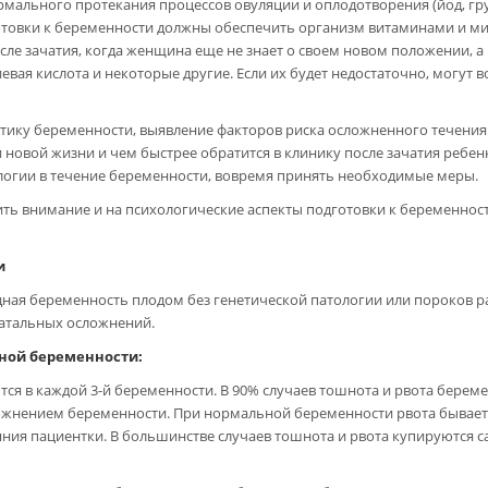
мального протекания процессов овуляции и оплодотворения (йод, груп
отовки к беременности должны обеспечить организм витаминами и ми
сле зачатия, когда женщина еще не знает о своем новом положении, а
иевая кислота и некоторые другие. Если их будет недостаточно, могут
тику беременности, выявление факторов риска осложненного течени
овой жизни и чем быстрее обратится в клинику после зачатия ребенка
логии в течение беременности, вовремя принять необходимые меры.
ить внимание и на психологические аспекты подготовки к беременност
и
ая беременность плодом без генетической патологии или пороков раз
атальных осложнений.
ной беременности:
ся в каждой 3-й беременности. В 90% случаев тошнота и рвота бере
ожнением беременности. При нормальной беременности рвота бывает не
ния пациентки. В большинстве случаев тошнота и рвота купируются с