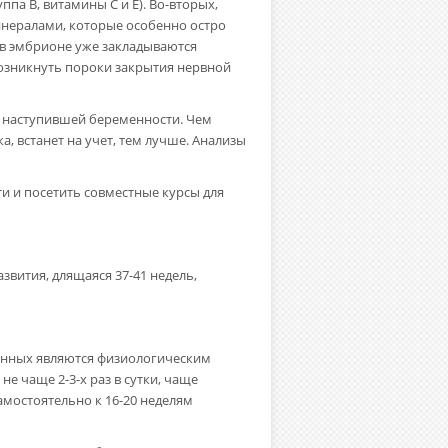
па В, витамины С и Е). Во-вторых,
нералами, которые особенно остро
 в эмбрионе уже закладываются
 возникнуть пороки закрытия нервной
я наступившей беременности. Чем
, встанет на учет, тем лучше. Анализы
и и посетить совместные курсы для
вития, длящаяся 37-41 недель,
менных являются физиологическим
 чаще 2-3-х раз в сутки, чаще
амостоятельно к 16-20 неделям