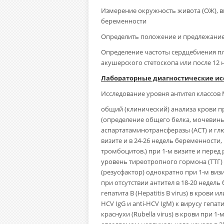
Измерение окружность живота (ОЖ), в
беременности
Определить положение и предлежание 
Определение частоты сердцебиения пл
акушерского стетоскопа или после 12
Лабораторные диагностические ис
Исследование уровня антител классов M,
общий (клинический) анализа крови пр
(определение общего белка, мочевины
аспартатаминотрансферазы (ACT) и глю
визите и в 24-26 недель беременности
тромбоцитов.) при 1-м визите и перед 
уровень тиреотропного гормона (ТТГ) 
(резусфактор) однократно при 1-м виз
при отсутствии антител в 18-20 недел
гепатита В (Hepatitis В virus) в крови 
HCV IgG и anti-HCV IgM) к вирусу гепати
краснухи (Rubella virus) в крови при 1