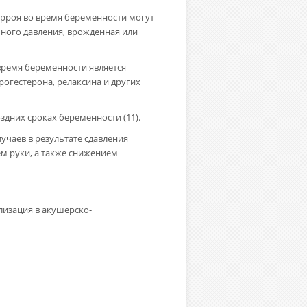
рроя во время беременности могут
шного давления, врожденная или
время беременности является
огестерона, релаксина и других
оздних сроках беременности (11).
учаев в результате сдавления
м руки, а также снижением
лизация в акушерско-